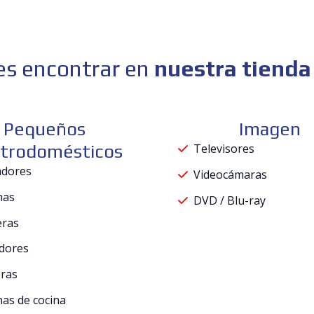
s encontrar en
nuestra tienda
Pequeños
Imagen
ctrodomésticos
Televisores
adores
Videocámaras
has
DVD / Blu-ray
eras
dores
oras
has de cocina