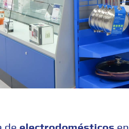
a de
electrodomésticos
en