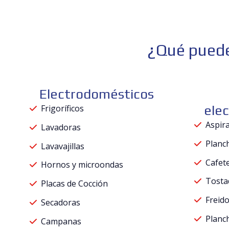
¿Qué puede
Electrodomésticos
Frigoríficos
ele
Aspir
Lavadoras
Planc
Lavavajillas
Cafet
Hornos y microondas
Tosta
Placas de Cocción
Freid
Secadoras
Planc
Campanas